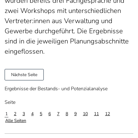
wurden bereits drei Fachgespräche und
zwei Workshops mit unterschiedlichen
Vertreter:innen aus Verwaltung und
Gewerbe durchgeführt. Die Ergebnisse
sind in die jeweiligen Planungsabschnitte
eingeflossen.
Nächste Seite
Ergebnisse der Bestands- und Potenzialanalyse
Seite
1
2
3
4
5
6
7
8
9
10
11
12
Alle Seiten